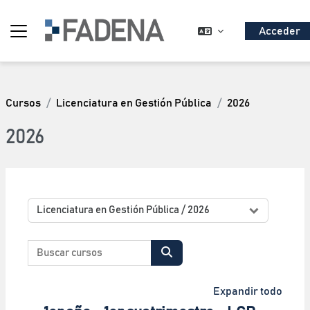
Salta al contenido principal
Acceder
Panel lateral
Cursos
Licenciatura en Gestión Pública
2026
2026
Categorías
Buscar cursos
Buscar cursos
Expandir todo