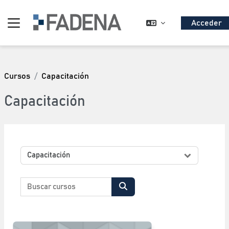
Salta al contenido principal
Acceder
Panel lateral
Cursos
Capacitación
Capacitación
Categorías
Buscar cursos
Buscar cursos