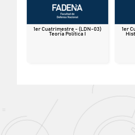
1er Cuatrimestre - (LDN-03)
1er C
Teoría Política I
His