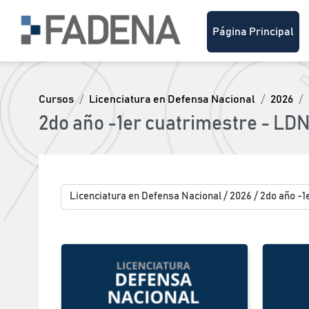
Salta al contenido principal
Página Principal
Cursos
Licenciatura en Defensa Nacional
2026
2do año -1er cuatrimestre - LDN
Categorías