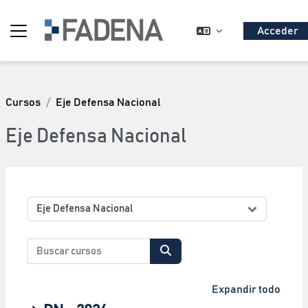
Salta al contenido principal
Acceder
Panel lateral
Cursos
Eje Defensa Nacional
Eje Defensa Nacional
Categorías
Buscar cursos
Buscar cursos
Expandir todo