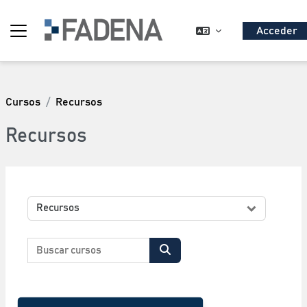
Salta al contenido principal
Acceder
Panel lateral
Cursos
Recursos
Recursos
Categorías
Buscar cursos
Buscar cursos