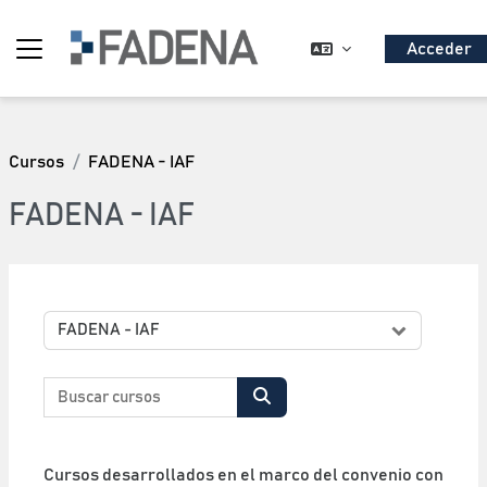
Salta al contenido principal
Acceder
Panel lateral
Cursos
FADENA - IAF
FADENA - IAF
Categorías
Buscar cursos
Buscar cursos
Cursos desarrollados en el marco del convenio con